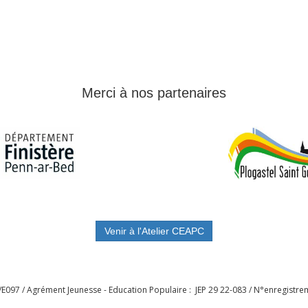
Merci à nos partenaires
Venir à l'Atelier CEAPC
E097 / Agrément Jeunesse - Education Populaire : JEP 29 22-083 / N°enregistr