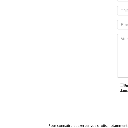
En soumettant ce formulaire, j'accepte que les informations saisies soient exploitées
dans 
Pour connaître et exercer vos droits, notamment d