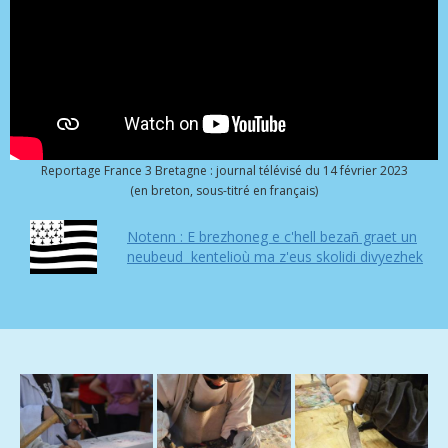
Reportage France 3 Bretagne : journal télévisé du 14 février 2023
(en breton, sous-titré en français)
Notenn : E brezhoneg e c'hell bezañ graet un
neubeud kentelioù ma z'eus skolidi divyezhek